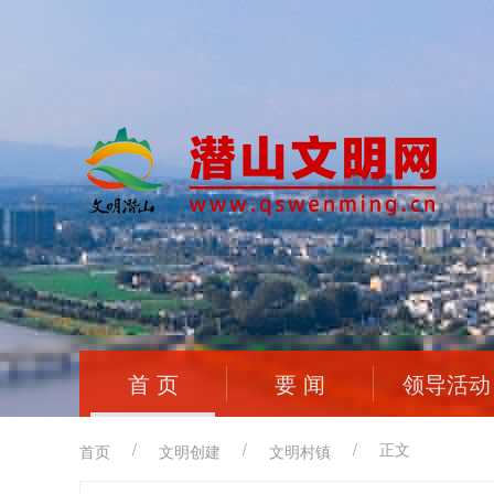
首 页
要 闻
领导活动
/
/
/
正文
首页
文明创建
文明村镇