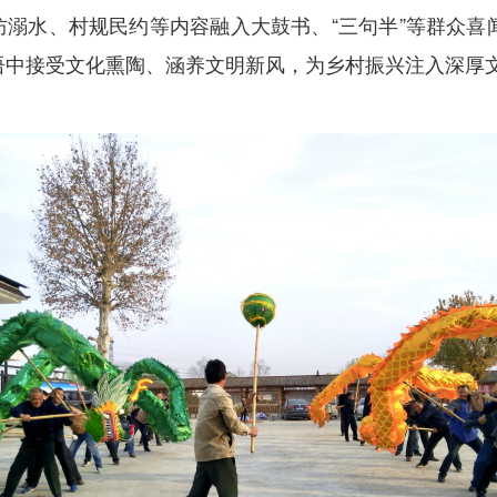
防溺水、村规民约等内容融入大鼓书、“三句半”等群众喜
语中接受文化熏陶、涵养文明新风，为乡村振兴注入深厚文