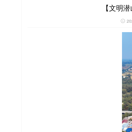
【文明潜
20