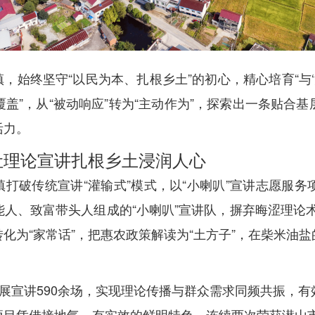
，始终坚守“以民为本、扎根乡土”的初心，精心培育“与‘
覆盖”，从“被动响应”转为“主动作为”，探索出一条贴
活力。
让理论宣讲扎根乡土浸润人心
打破传统宣讲“灌输式”模式，以“小喇叭”宣讲志愿服
人、致富带头人组成的“小喇叭”宣讲队，摒弃晦涩理论术语
化为“家常话”，把惠农政策解读为“土方子”，在柴米油
开展宣讲590余场，实现理论传播与群众需求同频共振，
项目凭借接地气、有实效的鲜明特色，连续两次荣获潜山