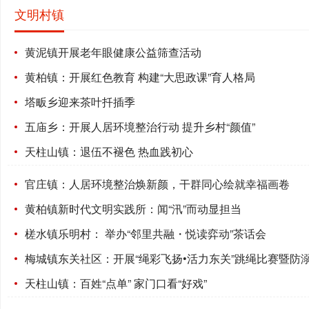
文明村镇
黄泥镇开展老年眼健康公益筛查活动
黄柏镇：开展红色教育 构建“大思政课”育人格局
塔畈乡迎来茶叶扦插季
五庙乡：开展人居环境整治行动 提升乡村“颜值”
天柱山镇：退伍不褪色 热血践初心
官庄镇：人居环境整治焕新颜，干群同心绘就幸福画卷
黄柏镇新时代文明实践所：闻“汛”而动显担当
槎水镇乐明村： 举办“邻里共融・悦读弈动”茶话会
梅城镇东关社区：开展“绳彩飞扬•活力东关”跳绳比赛暨防
天柱山镇：百姓“点单” 家门口看“好戏”