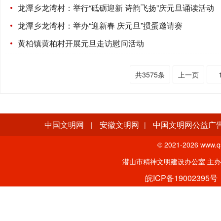
龙潭乡龙湾村：举行“砥砺迎新 诗韵飞扬”庆元旦诵读活动
龙潭乡龙湾村：举办“迎新春 庆元旦”掼蛋邀请赛
黄柏镇黄柏村开展元旦走访慰问活动
共3575条
上一页
中国文明网
安徽文明网
中国文明网公益广
|
|
© 2021-
2026 www.qs
潜山市精神文明建设办公室 主
皖ICP备19002395号