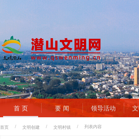
首 页
要 闻
领导活动
文
/
/
/
列表内容
首页
文明创建
文明村镇